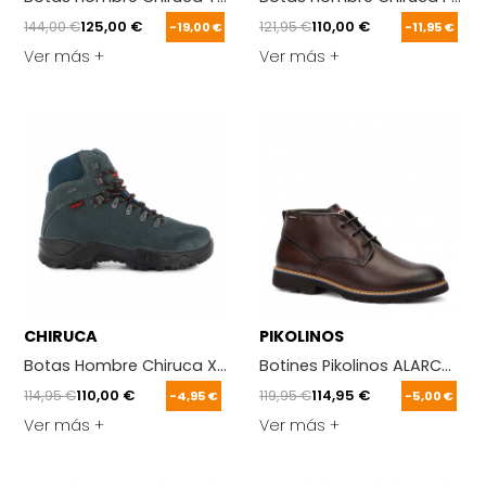
144,00 €
125,00 €
121,95 €
110,00 €
-19,00 €
-11,95 €
Ver más +
Ver más +
CHIRUCA
PIKOLINOS
Botas Hombre Chiruca Xacobeo Gris
Botines Pikolinos ALARCON 
114,95 €
110,00 €
119,95 €
114,95 €
-4,95 €
-5,00 €
Ver más +
Ver más +