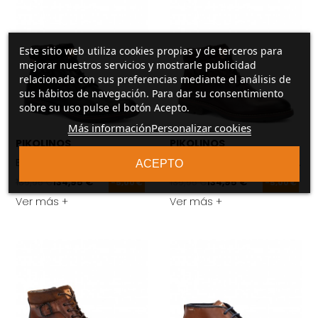
Este sitio web utiliza cookies propias y de terceros para
mejorar nuestros servicios y mostrarle publicidad
relacionada con sus preferencias mediante el análisis de
sus hábitos de navegación. Para dar su consentimiento
sobre su uso pulse el botón Acepto.
Más información
Personalizar cookies
PIKOLINOS
PIKOLINOS
Botines Pikolinos YORK M2M negro
Botines Pikolinos YORK M2M 
ACEPTO
139,95 €
134,95 €
139,95 €
134,95 €
-5,00 €
-5,00 €
Ver más +
Ver más +