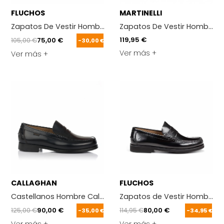
FLUCHOS
MARTINELLI
Zapatos De Vestir Hombre Fluchos Clipper 9578 Cuero
Zapatos De Vestir Hombre Mar
119,95 €
105,00 €
75,00 €
-30,00 €
Ver más +
Ver más +
CALLAGHAN
FLUCHOS
Castellanos Hombre Callaghan 16100 Negro
Zapatos de Vestir Hombre F
125,00 €
90,00 €
114,95 €
80,00 €
-35,00 €
-34,95 €