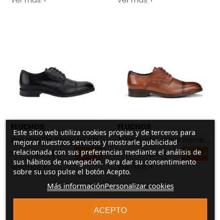
Ver más +
Ver más +
FLUCHOS
FLUCHOS
Este sitio web utiliza cookies propias y de terceros para
Zapatos De Vestir Hombre Fluchos Asgard F1885 Negro
Zapatos De Vestir Hombre F
mejorar nuestros servicios y mostrarle publicidad
relacionada con sus preferencias mediante el análisis de
104,95 €
80,00 €
104,95 €
80,00 €
-24,95 €
-24,95 €
sus hábitos de navegación. Para dar su consentimiento
Ver más +
Ver más +
sobre su uso pulse el botón Acepto.
Más información
Personalizar cookies
ACEPTO