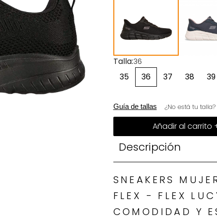
Talla
36
35
36
37
38
39
Guía de tallas
¿No está tu talla
Añadir al carrito 
Descripción
SNEAKERS MUJE
FLEX - FLEX LU
COMODIDAD Y E