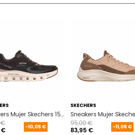
ERS
SKECHERS
ural
ers Mujer Skechers 150484 Negro
Sneakers Mujer Skeche
 €
95,00 €
-10,05 €
-11,05 €
 €
83,95 €