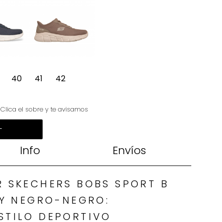
40
41
42
? Clica el sobre y te avisamos
+
Info
Envíos
R SKECHERS BOBS SPORT B
CY NEGRO-NEGRO:
STILO DEPORTIVO