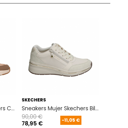
SKECHER
Sneakers
95,00 €
83,95 €
Ver más +
SKECHERS
rs Contour Foam - Cozy Fit Leop Marron
Sneakers Mujer Skechers Billion Flex - L
90,00 €
-11,05 €
78,95 €