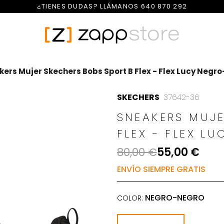
¿TIENES DUDAS? LLÁMANOS
640 870 292
ers Mujer Skechers Bobs Sport B Flex - Flex Lucy Negr
SKECHERS
37642-36
SNEAKERS MUJE
FLEX - FLEX L
80,00 €
55,00 €
ENVÍO SIEMPRE GRATIS
NEGRO-NEGRO
COLOR: