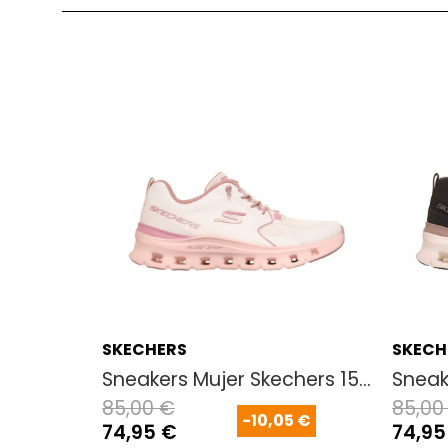
SKECHERS
SKECH
kechers 233064 Marino
Sneakers Mujer Skechers 150484 Nat
Sneak
85,00 €
85,00
 €
-10,05 €
74,95 €
74,95